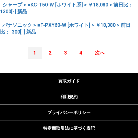
シャープ > ■KC-T50-W [ホワイト系] > ￥18,080 > 前日比：
1300[-] 新品
パナソニック > ■F-PXY60-W [ホワイト] > ￥18,380 > 前日
比：-300[-] 新品
1
2
3
4
次へ
買取ガイド
利用規約
プライバシーポリシー
特定商取引法に基づく表記