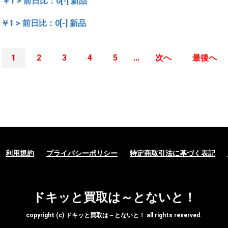
> ￥1 > 前日比：0[-] 新品
> ￥1 > 前日比：0[-] 新品
1
2
3
4
5
...
次へ
最後へ
利用規約
プライバシーポリシー
特定商取引法に基づく表記
ドキッと買取は～とないと！
copyright (c) ドキッと買取は～とないと！ all rights reserved.