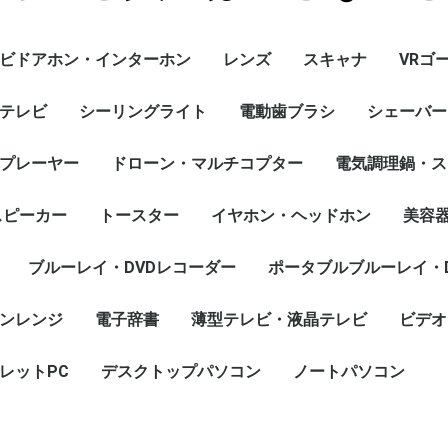
ビドアホン・インターホン
レンズ
スキャナ
VRゴ
テレビ
シーリングライト
電動歯ブラシ
シェーバー
プレーヤー
ドローン・マルチコプター
電気調理鍋・ス
スピーカー
トースター
イヤホン・ヘッドホン
美容
ブルーレイ・DVDレコーダー
ポータブルブルーレイ・
ンレンジ
電子辞書
薄型テレビ・液晶テレビ
ビデオ
レットPC
デスクトップパソコン
ノートパソコン