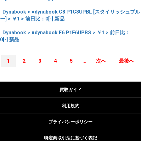
Dynabook > ■dynabook C8 P1C8UPBL [スタイリッシュブル
ー] > ￥1 > 前日比：0[-] 新品
Dynabook > ■dynabook F6 P1F6UPBS > ￥1 > 前日比：
0[-] 新品
1
2
3
4
5
...
次へ
最後へ
買取ガイド
利用規約
プライバシーポリシー
特定商取引法に基づく表記